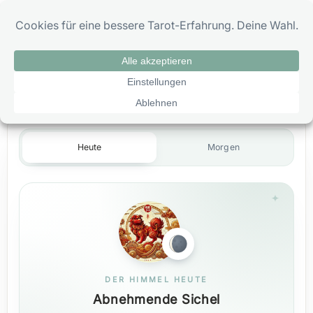
Zum
0
Inhalt
springen
Tageshoroskop Hund Heute
Heute
Morgen
DER HIMMEL HEUTE
Abnehmende Sichel