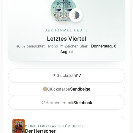
DER HIMMEL HEUTE
Letztes Viertel
46 % beleuchtet · Mond im Zeichen Stier ·
Donnerstag, 6.
August
Glückszahl
17
Glücksfarbe
Sandbeige
Harmoniert mit
Steinbock
DEINE TAROTKARTE FÜR HEUTE
Der Herrscher