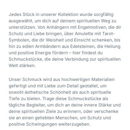
u
c
r
g
i
n
f
h
e
e
v
a
Jedes Stück in unserer Kollektion wurde sorgfältig
d
e
i
l
e
u
ausgewählt, um dich auf deinem spirituellen Weg zu
e
r
s
„
:
f
unterstützen. Von Anhängern mit Engelmotiven, die dir
r
P
i
H
.
Schutz und Liebe bringen, über Amulette mit Tarot-
P
r
s
i
D
Symbolen, die dir Weisheit und Einsicht schenken, bis
r
e
t
m
i
hin zu edlen Armbändern aus Edelsteinen, die Heilung
o
i
:
m
e
und positive Energie fördern – hier findest du
d
s
2
l
O
Schmuckstücke, die deine Verbindung zur spirituellen
u
w
4
i
p
Welt stärken.
k
a
,
s
t
t
r
9
c
i
s
Unser Schmuck wird aus hochwertigen Materialien
:
0
h
o
e
gefertigt und mit Liebe zum Detail gestaltet, um
2
e
n
i
sowohl ästhetische Schönheit als auch spirituelle
9
€
P
e
t
Tiefe zu bieten. Trage diese Schmuckstücke als
,
.
e
n
e
tägliche Begleiter, um dich an deine innere Stärke und
9
r
k
g
deine spirituellen Ziele zu erinnern, oder verschenke
0
l
ö
e
sie an einen geliebten Menschen, um Schutz und
e
n
w
positive Schwingungen weiterzugeben.
€
“
n
ä