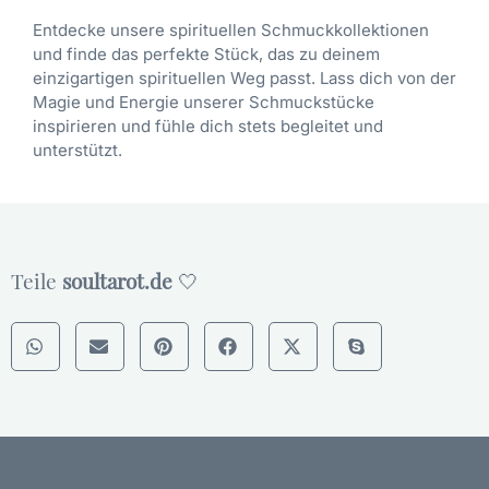
–
e
h
Entdecke unsere spirituellen Schmuckkollektionen
1
n
l
und finde das perfekte Stück, das zu deinem
8
a
t
einzigartigen spirituellen Weg passt. Lass dich von der
K
u
w
Magie und Energie unserer Schmuckstücke
v
f
e
inspirieren und fühle dich stets begleitet und
e
d
r
unterstützt.
r
e
d
g
r
e
o
P
n
l
r
d
o
e
Teile
soultarot.de
🤍
d
t
u
m
k
i
t
t
s
P
e
e
i
r
t
l
e
e