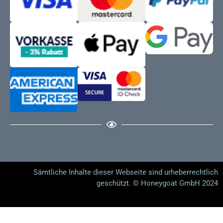
Sämtliche Inhalte dieser Webseite sind urheberrechtlich
geschützt. © Honeygoat GmbH 2024