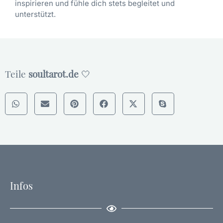
inspirieren und fühle dich stets begleitet und
l
unterstützt.
e
u
c
h
t
u
Teile
soultarot.de
🤍
n
g
"
M
e
n
g
e
Infos