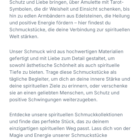
e
Schutz und Liebe bringen, über Amulette mit Tarot-
e
i
s
e
s
Symbolen, die dir Weisheit und Einsicht schenken, bis
r
s
t
:
L
hin zu edlen Armbändern aus Edelsteinen, die Heilung
P
i
e
e
und positive Energie fördern – hier findest du
r
s
i
b
Schmuckstücke, die deine Verbindung zur spirituellen
e
t
n
e
Welt stärken.
i
:
B
n
s
2
o
s
Unser Schmuck wird aus hochwertigen Materialien
w
9
x
“
gefertigt und mit Liebe zum Detail gestaltet, um
a
,
-
M
sowohl ästhetische Schönheit als auch spirituelle
r
9
"
e
Tiefe zu bieten. Trage diese Schmuckstücke als
:
0
B
n
tägliche Begleiter, um dich an deine innere Stärke und
3
l
g
deine spirituellen Ziele zu erinnern, oder verschenke
4
€
u
e
sie an einen geliebten Menschen, um Schutz und
,
.
m
positive Schwingungen weiterzugeben.
9
e
0
d
Entdecke unsere spirituellen Schmuckkollektionen
e
und finde das perfekte Stück, das zu deinem
€
r
einzigartigen spirituellen Weg passt. Lass dich von der
E
Magie und Energie unserer Schmuckstücke
r