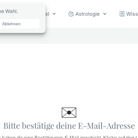
rot
Orakel
Astrologie
Wis
✉️
Bitte bestätige deine E-Mail-Adresse
 haben dir eine Bestätigungs-E-Mail geschickt. Klicke auf den 