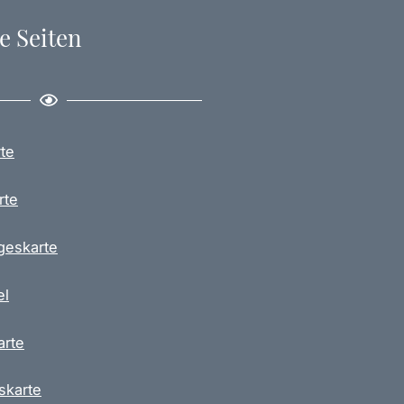
e Seiten
te
rte
geskarte
el
arte
skarte