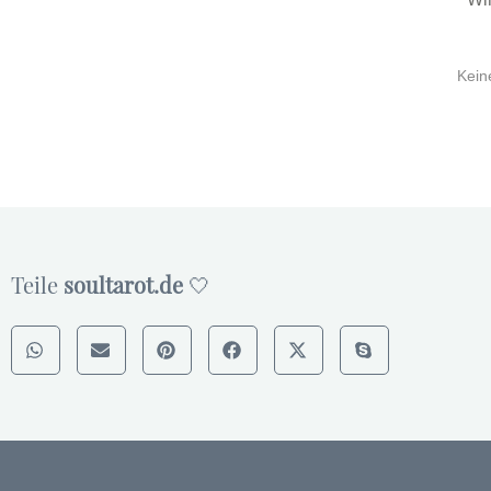
Kein
Teile
soultarot.de
🤍