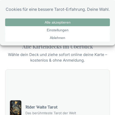
Zum
0
Inhalt
springen
Tarot: Wissen, Karten & Legesysteme
Alle Kartendecks im Überblick
Wähle dein Deck und ziehe sofort online deine Karte –
kostenlos & ohne Anmeldung.
Rider Waite Tarot
Das berühmteste Tarot der Welt