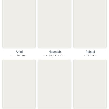
Aniel
Haamiah
Rehael
24.–28. Sep.
29. Sep. – 3. Okt.
4.–8. Okt.