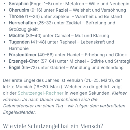
Seraphim
(Engel 1–8) unter Metatron – Wille und Neubegin
Cherubim
(9–16) unter Raziel – Weisheit und Versöhnung
Throne
(17–24) unter Zaphkiel – Wahrheit und Beistand
Herrschaften
(25–32) unter Zadkiel – Befreiung und
Großzügigkeit
Mächte
(33–40) unter Camael – Mut und Klärung
Tugenden
(41–48) unter Raphael – Lebenskraft und
Harmonie
Fürstentümer
(49–56) unter Haniel – Erhebung und Glück
Erzengel-Chor
(57–64) unter Michael – Stärke und Strateg
Engel
(65–72) unter Gabriel – Wandlung und Vollendung
Der erste Engel des Jahres ist Vehuiah (21.–25. März), der
letzte Mumiah (16.–20. März). Welcher zu dir gehört, zeigt
dir der
Schutzengel-Rechner
in wenigen Sekunden.
Kleiner
Hinweis: Je nach Quelle verschieben sich die
Datumsfenster um einen Tag – wir folgen dem verbreiteten
Engelskalender.
Wie viele Schutzengel hat ein Mensch?