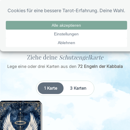
Zum
0
Inhalt
springen
Schutzengel: Bedeutung, Zeichen & deine
Schutzengelkarte
SCHUTZENGEL-ORAKEL
Ziehe deine
Schutzengelkarte
Lege eine oder drei Karten aus den
72 Engeln der Kabbala
1 Karte
3 Karten