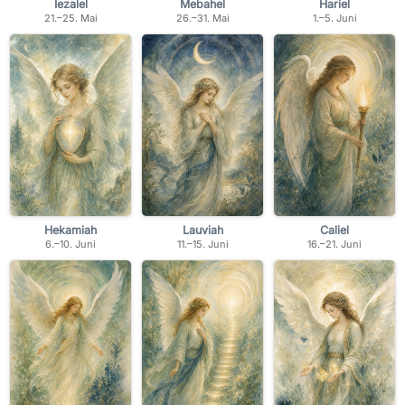
Iezalel
Mebahel
Hariel
21.–25. Mai
26.–31. Mai
1.–5. Juni
Hekamiah
Lauviah
Caliel
6.–10. Juni
11.–15. Juni
16.–21. Juni