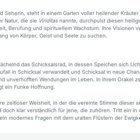
d Seherin, steht in einem Garten voller heilender Kräuter
r Natur, die sie
Viriditas
nannte, durchpulst diesen heilig
heit, Berufung und spirituellem Wachstum. Ihre Visionen 
klang von Körper, Geist und Seele zu suchen.
 lächelnd das Schicksalsrad, in dessen Speichen sich Lic
ufall in Schicksal verwandelt und Schicksal in neue Chan
und unverhofften Wendungen im Leben. In ihrem Orakel zei
gt ein Funke Hoffnung.
äre zeitloser Weisheit, in der die vereinte Stimme dieser
doch klar verständlich für jene, die zuhören. Tritt ein i
dein modernes Fragen mit dem uralten Flüstern der Ewigke