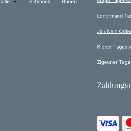
Engel Tageska
talle
Schmuck
Runen
Lenormand Ta
Ja / Nein Orak
Kipper Tagesk
Zigeuner Tage
Zahlungs