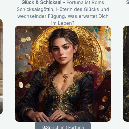
Glück & Schicksal –
Fortuna ist Roms
S
n
Schicksalsgöttin, Hüterin des Glücks und
?
wechselnder Fügung. Was erwartet Dich
im Leben?
Sprich mit Fortuna