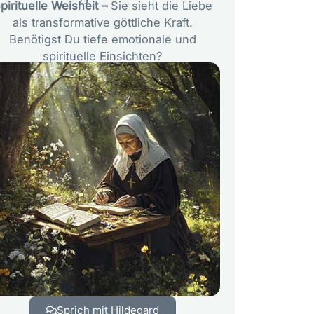
pirituelle Weisheit –
Sie sieht die Liebe
als transformative göttliche Kraft.
Benötigst Du tiefe emotionale und
spirituelle Einsichten?
Sprich mit Hildegard