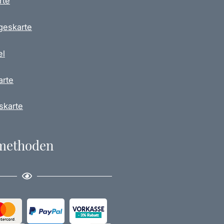
rte
geskarte
el
arte
skarte
methoden