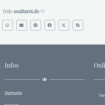
Teile
soultarot.de
🤍
Infos
Onl
Startseite
Tar