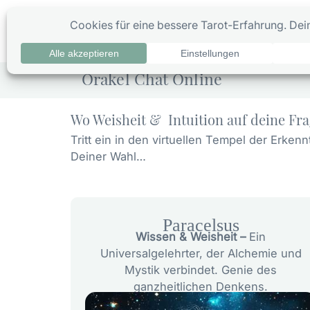
Zum
Inhalt
0
Ta
springen
Orakel Chat Online
Wo Weisheit & Intuition auf deine Fra
Tritt ein in den virtuellen Tempel der Erk
Deiner Wahl…
Paracelsus
Wissen & Weisheit –
Ein
Universalgelehrter, der Alchemie und
Mystik verbindet. Genie des
ganzheitlichen Denkens.