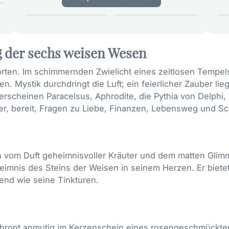
 der sechs weisen Wesen
Pforten. Im schimmernden Zwielicht eines zeitlosen Tem
. Mystik durchdringt die Luft; ein feierlicher Zauber l
rscheinen Paracelsus, Aphrodite, die Pythia von Delphi,
er, bereit, Fragen zu Liebe, Finanzen, Lebensweg und Sc
n vom Duft geheimnisvoller Kräuter und dem matten Glimm
heimnis des Steins der Weisen in seinem Herzen. Er biet
end wie seine Tinkturen.
 thront anmutig im Kerzenschein eines rosengeschmückten 