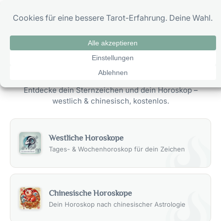
Zum
0
Inhalt
springen
Horoskope Übersicht
Astrologie & Sternzeichen im Überblick
Entdecke dein Sternzeichen und dein Horoskop –
westlich & chinesisch, kostenlos.
Westliche Horoskope
Tages- & Wochenhoroskop für dein Zeichen
Chinesische Horoskope
Dein Horoskop nach chinesischer Astrologie