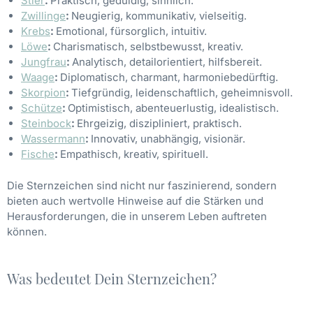
Stier
:
Praktisch, geduldig, sinnlich.
Zwillinge
:
Neugierig, kommunikativ, vielseitig.
Krebs
:
Emotional, fürsorglich, intuitiv.
Löwe
:
Charismatisch, selbstbewusst, kreativ.
Jungfrau
:
Analytisch, detailorientiert, hilfsbereit.
Waage
:
Diplomatisch, charmant, harmoniebedürftig.
Skorpion
:
Tiefgründig, leidenschaftlich, geheimnisvoll.
Schütze
:
Optimistisch, abenteuerlustig, idealistisch.
Steinbock
:
Ehrgeizig, diszipliniert, praktisch.
Wassermann
:
Innovativ, unabhängig, visionär.
Fische
:
Empathisch, kreativ, spirituell.
Die Sternzeichen sind nicht nur faszinierend, sondern
bieten auch wertvolle Hinweise auf die Stärken und
Herausforderungen, die in unserem Leben auftreten
können.
Was bedeutet Dein Sternzeichen?