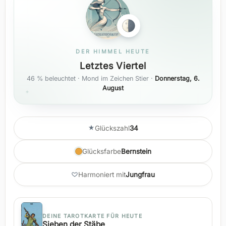
DER HIMMEL HEUTE
Letztes Viertel
46 % beleuchtet · Mond im Zeichen Stier ·
Donnerstag, 6.
August
Glückszahl
34
Glücksfarbe
Bernstein
Harmoniert mit
Jungfrau
DEINE TAROTKARTE FÜR HEUTE
Sieben der Stäbe