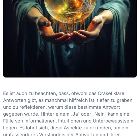
Es ist auch zu beachten, dass, obwohl das Orakel klare
Antworten gibt, es manchmal hilfreich ist, tiefer zu graben
und zu reflektieren, warum diese bestimmte Antwort
gegeben wurde. Hinter einem „Ja“ oder „Nein“ kann eine
Fülle von Informationen, Intuitionen und Unterbewusstsein
liegen. Es lohnt sich, diese Aspekte zu erkunden, um ein
umfassenderes Verständnis der Antworten und ihrer