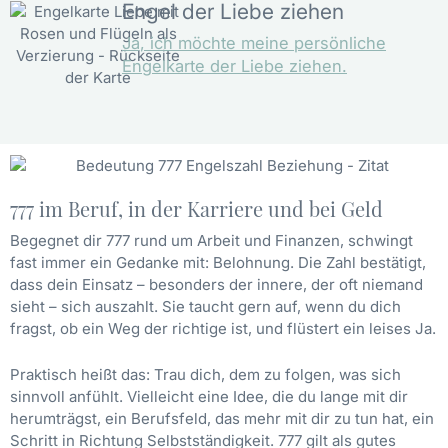
Engel der Liebe ziehen
Ja, ich möchte meine persönliche
Engelkarte der Liebe ziehen.
777 im Beruf, in der Karriere und bei Geld
Begegnet dir 777 rund um Arbeit und Finanzen, schwingt
fast immer ein Gedanke mit: Belohnung. Die Zahl bestätigt,
dass dein Einsatz – besonders der innere, der oft niemand
sieht – sich auszahlt. Sie taucht gern auf, wenn du dich
fragst, ob ein Weg der richtige ist, und flüstert ein leises Ja.
Praktisch heißt das: Trau dich, dem zu folgen, was sich
sinnvoll anfühlt. Vielleicht eine Idee, die du lange mit dir
herumträgst, ein Berufsfeld, das mehr mit dir zu tun hat, ein
Schritt in Richtung Selbstständigkeit. 777 gilt als gutes