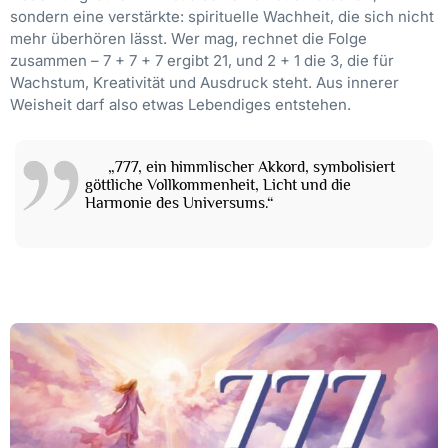
sondern eine verstärkte: spirituelle Wachheit, die sich nicht
mehr überhören lässt. Wer mag, rechnet die Folge
zusammen – 7 + 7 + 7 ergibt 21, und 2 + 1 die 3, die für
Wachstum, Kreativität und Ausdruck steht. Aus innerer
Weisheit darf also etwas Lebendiges entstehen.
„777, ein himmlischer Akkord, symbolisiert
göttliche Vollkommenheit, Licht und die
Harmonie des Universums.“