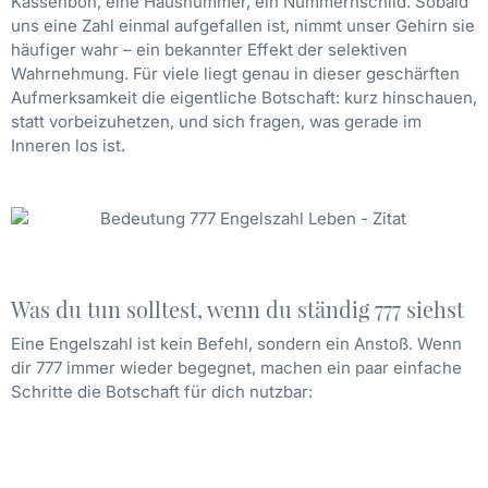
Kassenbon, eine Hausnummer, ein Nummernschild. Sobald
uns eine Zahl einmal aufgefallen ist, nimmt unser Gehirn sie
häufiger wahr – ein bekannter Effekt der selektiven
Wahrnehmung. Für viele liegt genau in dieser geschärften
Aufmerksamkeit die eigentliche Botschaft: kurz hinschauen,
statt vorbeizuhetzen, und sich fragen, was gerade im
Inneren los ist.
Was du tun solltest, wenn du ständig 777 siehst
Eine Engelszahl ist kein Befehl, sondern ein Anstoß. Wenn
dir 777 immer wieder begegnet, machen ein paar einfache
Schritte die Botschaft für dich nutzbar:
Kurz innehalten.
Woran hast du in genau dem
Moment gedacht? Der Gedanke verrät oft, worum es