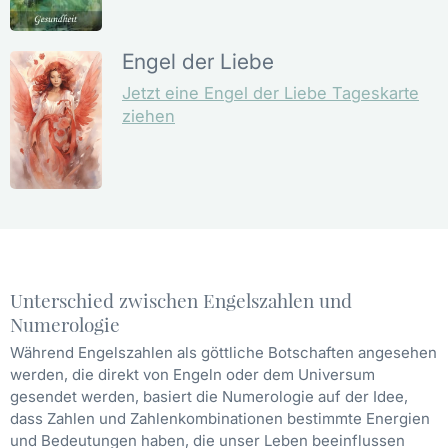
Engel der Liebe
Jetzt eine Engel der Liebe Tageskarte
ziehen
Unterschied zwischen Engelszahlen und
Numerologie
Während Engelszahlen als göttliche Botschaften angesehen
werden, die direkt von Engeln oder dem Universum
gesendet werden, basiert die Numerologie auf der Idee,
dass Zahlen und Zahlenkombinationen bestimmte Energien
und Bedeutungen haben, die unser Leben beeinflussen