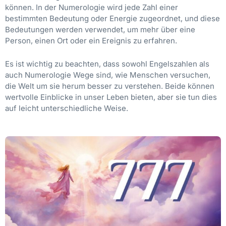
können. In der Numerologie wird jede Zahl einer
bestimmten Bedeutung oder Energie zugeordnet, und diese
Bedeutungen werden verwendet, um mehr über eine
Person, einen Ort oder ein Ereignis zu erfahren.
Es ist wichtig zu beachten, dass sowohl Engelszahlen als
auch Numerologie Wege sind, wie Menschen versuchen,
die Welt um sie herum besser zu verstehen. Beide können
wertvolle Einblicke in unser Leben bieten, aber sie tun dies
auf leicht unterschiedliche Weise.