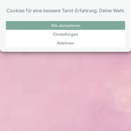
Zum
0
Inhalt
springen
Engelszahl 777 – Bedeutung: Glück + Spiritualität