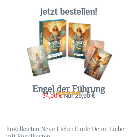
Jetzt bestellen!
Engel der Führung
44 ORAKELKARTEN
Ursprünglicher
34,90
€
Nur 29,90
€
Preis
war:
39,90
€
Engelkarten Neue Liebe: Finde Deine Liebe
mit Engelkarten