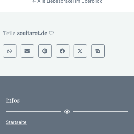
← Alle Liebesorakel im Überblick
Teile
soultarot.de
🤍
Infos
Startseite