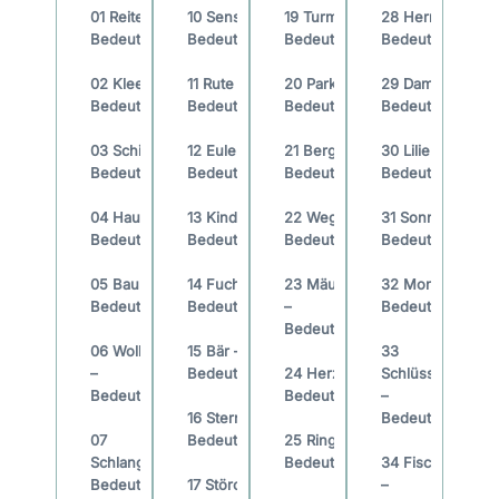
01 Reiter –
10 Sense –
19 Turm –
28 Herr –
Bedeutung
Bedeutung
Bedeutung
Bedeutung
02 Klee –
11 Rute –
20 Park –
29 Dame –
Bedeutung
Bedeutung
Bedeutung
Bedeutung
03 Schiff –
12 Eulen –
21 Berg –
30 Lilie –
Bedeutung
Bedeutung
Bedeutung
Bedeutung
04 Haus –
13 Kind –
22 Weg –
31 Sonne –
Bedeutung
Bedeutung
Bedeutung
Bedeutung
05 Baum –
14 Fuchs –
23 Mäuse
32 Mond –
Bedeutung
Bedeutung
–
Bedeutung
Bedeutung
06 Wolken
15 Bär –
33
–
Bedeutung
24 Herz –
Schlüssel
Bedeutung
Bedeutung
–
16 Sterne –
Bedeutung
07
Bedeutung
25 Ring –
Schlange –
Bedeutung
34 Fische
Bedeutung
17 Störche
–