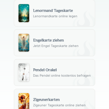
Unterschiedliche Zeitdeutungen
Lenormand Tageskarte
Kurzfristig:
Die Mäuse können einen baldigen kleinen
Lenormandkarte online legen
Verlust oder eine unmittelbar bevorstehende Periode der
Unsicherheit anzeigen. Dies könnte bedeuten, dass sich
etwas, das derzeit präsent ist, bald reduzieren oder
verschwinden wird.
Langfristig:
In einer langfristigen Perspektive könnten die
Engelkarte ziehen
Mäuse auf eine längere Phase hindeuten, in der man mit
Jetzt Engel Tageskarte ziehen
wiederholten kleinen Verlusten oder mit einer
anhaltenden Phase der Unsicherheit konfrontiert wird.
Spezifische Zeitrahmen:
Obwohl die Lenormand-Karten
keine genauen Daten liefern, könnte das Erscheinen der
Pendel Orakel
Mäuse in einer Lesung auf einen Zeitraum von einigen
Das Pendel online kostenlos befragen
Wochen bis zu einigen Monaten hindeuten, abhängig vo
Kontext der anderen Karten und der Situation des
Fragenden.
Die Mäuse als Zeitkarte ermutigen zu einer Haltung der
Zigeunerkarten
Achtsamkeit und Vorsicht. Sie mahnen dazu, auf
Zigeuner Tageskarte online ziehen