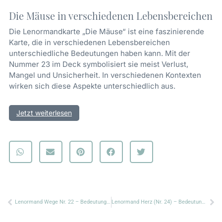
Die Mäuse in verschiedenen Lebensbereichen
Die Lenormandkarte „Die Mäuse“ ist eine faszinierende
Karte, die in verschiedenen Lebensbereichen
unterschiedliche Bedeutungen haben kann. Mit der
Nummer 23 im Deck symbolisiert sie meist Verlust,
Mangel und Unsicherheit. In verschiedenen Kontexten
wirken sich diese Aspekte unterschiedlich aus.
Jetzt weiterlesen
Liebe und Beziehungen
In Liebesangelegenheiten deutet die Mäuse-Karte oft auf
Probleme und Sorgen hin. Sie kann auf einen
schleichenden Verlust von Vertrauen oder Liebe in einer
Beziehung hindeuten. Diese Karte warnt vor kleinen, aber
stetigen Problemen, die sich negativ auf die Beziehung
auswirken können, wie Misstrauen,
Zurück
Nä
Kommunikationsschwierigkeiten oder emotionale
Lenormand Wege Nr. 22 – Bedeutung und Kombinationen
Lenormand Herz (Nr. 24) – Bedeutung und Kombinationen
Entfremdung.