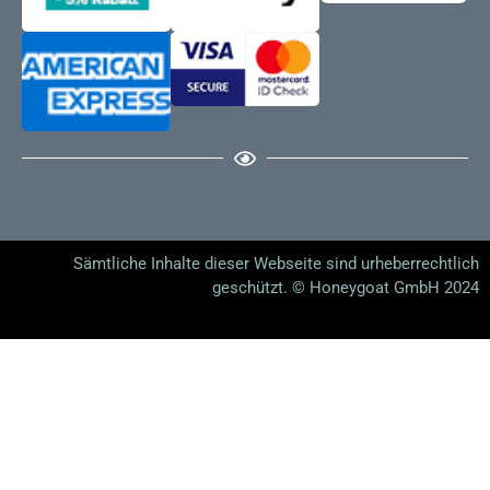
kleinen Sorgen oder Verlusten überschattet wird. Es kann
bedeuten, dass Glück nur von kurzer Dauer ist oder
durch Unsicherheiten beeinträchtigt wird.
Mäuse und Schiff
: Diese Kombination symbolisiert
mögliche Verluste oder Probleme auf einer Reise oder in
einem Übergang. Es kann auf finanzielle Sorgen während
einer Reise oder auf das Gefühl der Unsicherheit in
Bezug auf zukünftige Veränderungen hinweisen.
Mäuse und Haus
: Hier geht es um Sorgen oder Probleme
im häuslichen Bereich oder in der Familie. Diese
Kombination kann auf finanzielle Schwierigkeiten zu
Sämtliche Inhalte dieser Webseite sind urheberrechtlich
Hause oder auf eine unruhige häusliche Atmosphäre
geschützt. © Honeygoat GmbH 2024
hinweisen.
Mäuse und Baum
: Diese Karten weisen auf
gesundheitliche Sorgen oder den schleichenden Verlust
von Energie und Wohlbefinden hin. Es kann eine Warnun
vor langsamen, aber stetigen Gesundheitsproblemen
sein.
Mäuse und Wolken
: Diese Kombination verstärkt das
Gefühl von Unsicherheit und Sorgen. Es kann auf eine