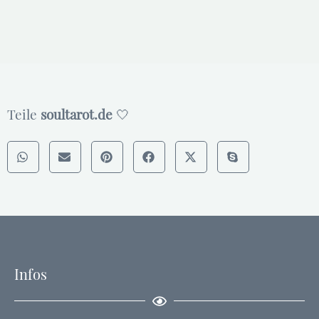
Teile
soultarot.de
🤍
Infos