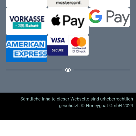
Sämtliche Inhalte dieser Webseite sind urheberrechtlich
geschützt. © Honeygoat GmbH 2024