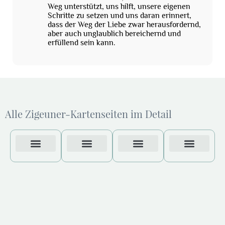
Weg unterstützt, uns hilft, unsere eigenen
Schritte zu setzen und uns daran erinnert,
dass der Weg der Liebe zwar herausfordernd,
aber auch unglaublich bereichernd und
erfüllend sein kann.
Alle Zigeuner-Kartenseiten im Detail
Etwas Geld
Zigeunerkarte Fröhlichkeit
Unverhoffte Freude