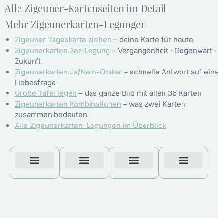
Alle Zigeuner-Kartenseiten im Detail
Mehr Zigeunerkarten-Legungen
Zigeuner Tageskarte ziehen
– deine Karte für heute
Zigeunerkarten 3er-Legung
– Vergangenheit · Gegenwart ·
Zukunft
Zigeunerkarten Ja/Nein-Orakel
– schnelle Antwort auf ein
Liebesfrage
Große Tafel legen
– das ganze Bild mit allen 36 Karten
Zigeunerkarten Kombinationen
– was zwei Karten
zusammen bedeuten
Alle Zigeunerkarten-Legungen im Überblick
Etwas Geld
Zigeunerkarte Fröhlichkeit
Unverhoffte Freude