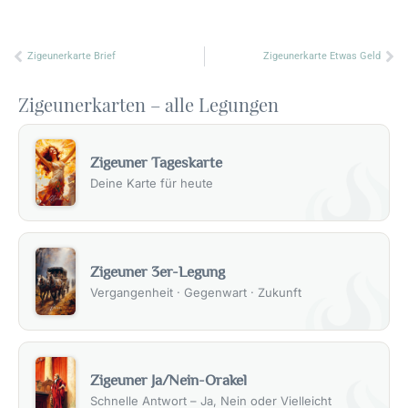
Zurück
Nä
Zigeunerkarte Brief
Zigeunerkarte Etwas Geld
Zigeunerkarten – alle Legungen
Zigeuner Tageskarte
Deine Karte für heute
Zigeuner 3er-Legung
Vergangenheit · Gegenwart · Zukunft
Zigeuner Ja/Nein-Orakel
Schnelle Antwort – Ja, Nein oder Vielleicht