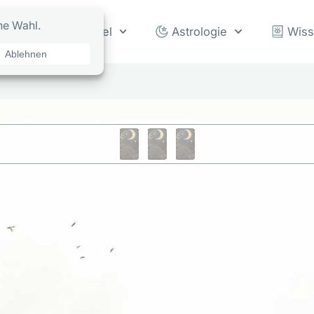
rot
Orakel
Astrologie
Wis