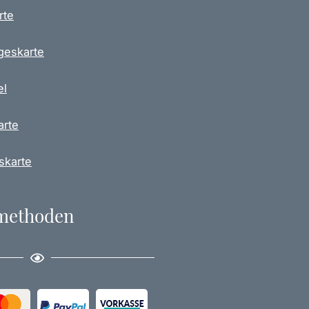
rte
geskarte
el
arte
skarte
methoden