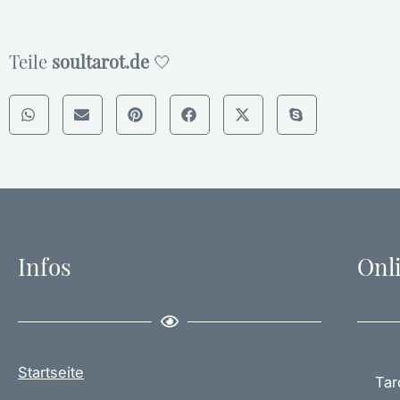
Teile
soultarot.de
🤍
Infos
Onl
Startseite
Tar