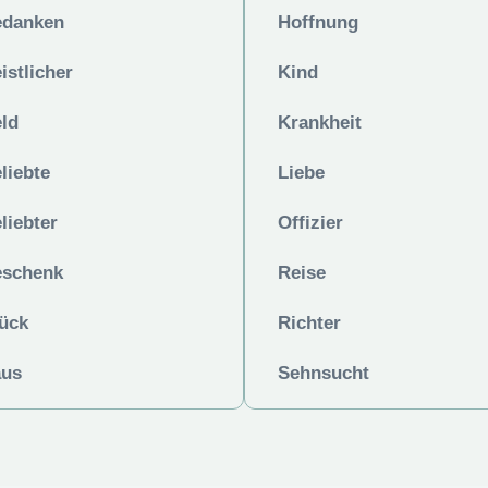
danken
Hoffnung
istlicher
Kind
ld
Krankheit
liebte
Liebe
liebter
Offizier
schenk
Reise
ück
Richter
us
Sehnsucht