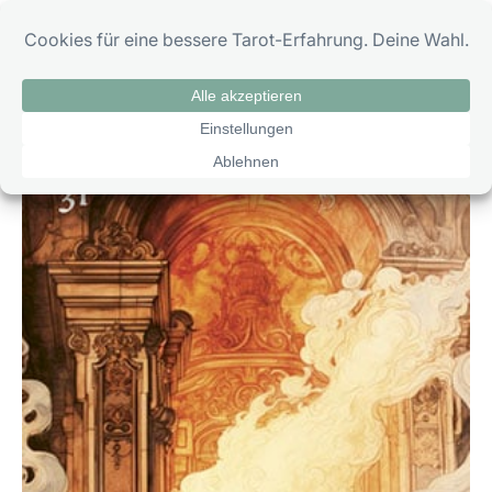
Zum
0
Inhalt
springen
Zigeunerkarte Unglück