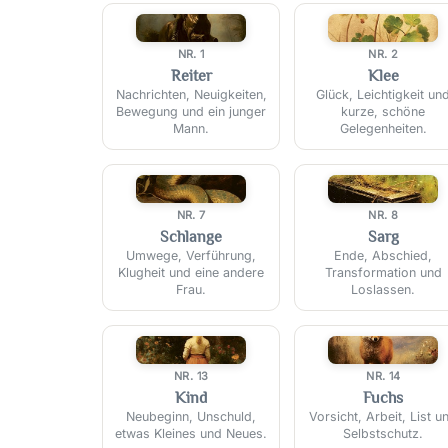
🐎
🍀
NR. 1
NR. 2
Reiter
Klee
Nachrichten, Neuigkeiten,
Glück, Leichtigkeit un
Bewegung und ein junger
kurze, schöne
Mann.
Gelegenheiten.
🐍
⚰️
NR. 7
NR. 8
Schlange
Sarg
Umwege, Verführung,
Ende, Abschied,
Klugheit und eine andere
Transformation und
Frau.
Loslassen.
🧒
🦊
NR. 13
NR. 14
Kind
Fuchs
Neubeginn, Unschuld,
Vorsicht, Arbeit, List u
etwas Kleines und Neues.
Selbstschutz.