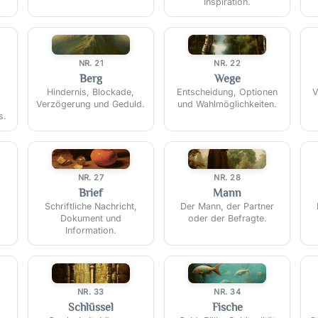
Inspiration.
⛰️
🛣️
NR. 21
NR. 22
Berg
Wege
Hindernis, Blockade,
Entscheidung, Optionen
V
Verzögerung und Geduld.
und Wahlmöglichkeiten.
s.
✉️
👨
NR. 27
NR. 28
Brief
Mann
Schriftliche Nachricht,
Der Mann, der Partner
Dokument und
oder der Befragte.
Information.
🔑
🐟
NR. 33
NR. 34
Schlüssel
Fische