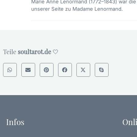
Marie Anne Lenormand (1772–1843) war die b
unserer Seite zu
Madame Lenormand
.
Teile
soultarot.de
🤍
Infos
Onl