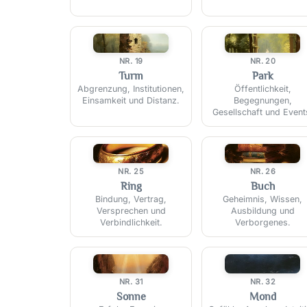
🗼
🌷
NR. 19
NR. 20
Turm
Park
Abgrenzung, Institutionen,
Öffentlichkeit,
Einsamkeit und Distanz.
Begegnungen,
Gesellschaft und Event
💍
📖
NR. 25
NR. 26
Ring
Buch
Bindung, Vertrag,
Geheimnis, Wissen,
Versprechen und
Ausbildung und
Verbindlichkeit.
Verborgenes.
☀️
🌙
NR. 31
NR. 32
Sonne
Mond