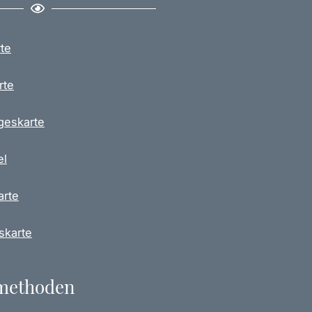
te
rte
geskarte
el
arte
skarte
methoden