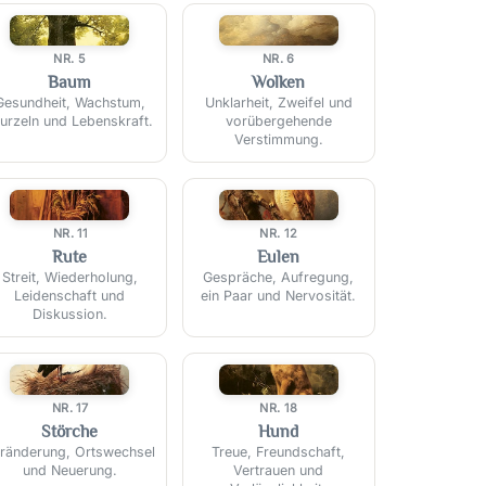
🌳
☁️
NR. 5
NR. 6
Baum
Wolken
Gesundheit, Wachstum,
Unklarheit, Zweifel und
urzeln und Lebenskraft.
vorübergehende
Verstimmung.
🌿
🦉
NR. 11
NR. 12
Rute
Eulen
Streit, Wiederholung,
Gespräche, Aufregung,
Leidenschaft und
ein Paar und Nervosität.
Diskussion.
🕊️
🐕
NR. 17
NR. 18
Störche
Hund
ränderung, Ortswechsel
Treue, Freundschaft,
und Neuerung.
Vertrauen und