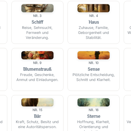
⛵
🏠
NR. 3
NR. 4
Schiff
Haus
d
Reise, Sehnsucht,
Zuhause, Familie,
Fernweh und
Geborgenheit und
W
Veränderung.
Stabilität.
💐
🌾
NR. 9
NR. 10
Blumenstrauß
Sense
Freude, Geschenke,
Plötzliche Entscheidung,
Anmut und Einladungen.
Schnitt und Klarheit.
🐻
⭐
NR. 15
NR. 16
Bär
Sterne
nd
Kraft, Schutz, Besitz und
Hoffnung, Klarheit,
Ve
eine Autoritätsperson.
Orientierung und