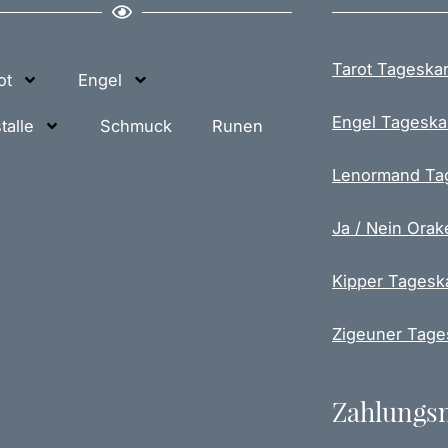
Tarot Tageskar
ot
Engel
Engel Tageska
talle
Schmuck
Runen
Lenormand Ta
Ja / Nein Orak
Kipper Tagesk
Zigeuner Tage
Zahlungs