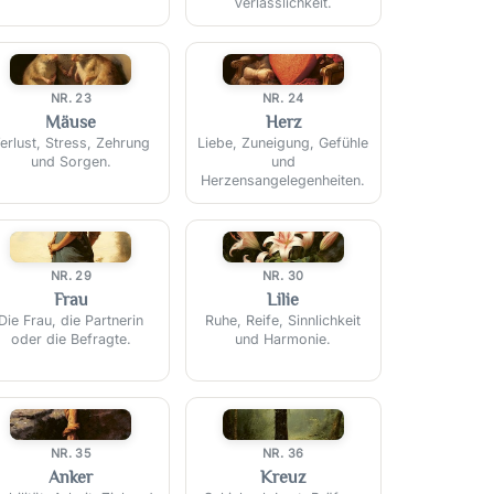
Verlässlichkeit.
🐭
❤️
NR. 23
NR. 24
Mäuse
Herz
erlust, Stress, Zehrung
Liebe, Zuneigung, Gefühle
und Sorgen.
und
Herzensangelegenheiten.
👩
⚜️
NR. 29
NR. 30
Frau
Lilie
Die Frau, die Partnerin
Ruhe, Reife, Sinnlichkeit
oder die Befragte.
und Harmonie.
⚓
✝️
NR. 35
NR. 36
Anker
Kreuz