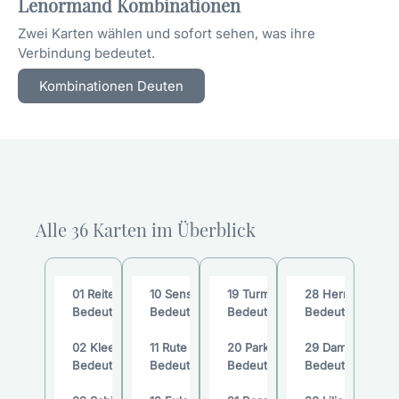
Lenormand Kombinationen
Kreuz ermutigt zur Reflexion über das eigene Leben und
die eigenen Überzeugungen.
Zwei Karten wählen und sofort sehen, was ihre
Verbindung bedeutet.
Es kann in Kombination mit anderen Karten verschiedene
Kombinationen Deuten
Lebensbereiche beleuchten, von Gesundheit und
Wohlbefinden bis hin zu Beziehungen und Karriere, und
fordert uns auf, die tieferen Bedeutungen und Lektionen
in unseren Herausforderungen zu erkennen.
Das Kreuz in verschiedenen Lebensbereichen
Die Lenormandkarte Kreuz, oft als Symbol für Schicksal,
Alle 36 Karten im Überblick
Glaube, Religion und Herausforderungen gesehen,
beeinflusst verschiedene Lebensbereiche auf
tiefgreifende Weise. In der Liebe, den Finanzen und der
01 Reiter –
10 Sense –
19 Turm –
28 Herr –
Karriere kann das Kreuz sowohl als Warnung als auch als
Bedeutung
Bedeutung
Bedeutung
Bedeutung
Wegweiser dienen. Es fordert uns auf, über unsere
tiefsten Überzeugungen, unser Karma und die Prinzipien,
02 Klee –
11 Rute –
20 Park –
29 Dame –
die unser Leben leiten, nachzudenken.
Bedeutung
Bedeutung
Bedeutung
Bedeutung