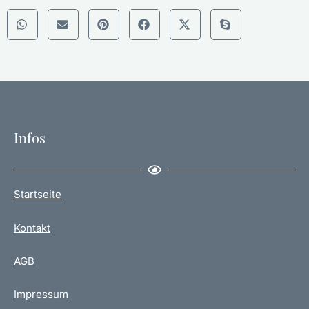
gesundheitlichen Problemen. Diese Karte kann auf
chronische Beschwerden oder langwierige Erkrankungen
deuten, die Geduld und Ausdauer erfordern.
Sie mahnt zur Achtsamkeit gegenüber dem eigenen
Körper und zur Notwendigkeit, auf Signale des Körpers zu
hören. In einigen Fällen kann das Kreuz auch eine Phase
der Genesung nach einer Krankheit repräsentieren,
wobei der Fokus auf der Überwindung von Hindernissen
Infos
und der Wiedererlangung von Stärke liegt.
Körperliche Energie und Wohlbefinden
Startseite
In Bezug auf körperliche Energie und Wohlbefinden
symbolisiert das Kreuz oft eine Zeit, in der die Energie
Kontakt
möglicherweise niedrig ist und das allgemeine
Wohlbefinden beeinträchtigt sein könnte. Es kann eine
Phase sein, in der man sich überfordert oder erschöpft
AGB
fühlt, möglicherweise als Folge von Stress oder
Überarbeitung.
Impressum