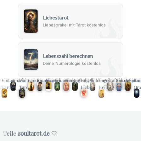
werden.
Liebestarot
Im beruflichen Bereich kann es auf eine Zeit hindeuten,
in der man sich beruflichen Herausforderungen oder
Liebesorakel mit Tarot kostenlos
einem schwierigen Arbeitsumfeld stellen muss.
Gesundheitlich könnte das Kreuz eine Phase der
Genesung oder des Umgangs mit gesundheitlichen
Problemen darstellen.
Lebenszahl berechnen
Deine Numerologie kostenlos
In jedem Fall ist das Kreuz ein Hinweis darauf, dass diese
Zeit zwar herausfordernd sein wird, aber auch eine
Vintage
Lunaris
Waite
Lenormand
Romakarten
Kipperkarten
Seelenreise
Führung
Dunkelwald
Engel
Waldengel
Engel
Krafttiere
Schamanen
Ägyptar
Ru
wichtige Lektion oder einen Wendepunkt im Leben
Tarot
Tarot
Liebe
Heilung
Ora
darstellen kann.
Das Kreuz und körperliche Aspekte
Gesundheitliche Deutungen
Die Lenormandkarte Kreuz kann auf gesundheitliche
Herausforderungen hinweisen. Es symbolisiert oft eine
Teile
soultarot.de
🤍
Zeit des Leidens oder der Konfrontation mit