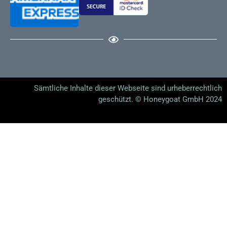
Kombinationen und Interaktionen
Die Kombination des Kreuzes mit anderen
Lenormandkarten eröffnet ein vielschichtiges Spektrum
an Bedeutungen und Interpretationen. Jede Karte bringt
ihre eigene Symbolik und Energie mit, die, wenn sie mit
dem Kreuz kombiniert wird, einzigartige und tiefgründige
Sämtliche Inhalte dieser Webseite sind urheberrechtlich
Botschaften offenbart.
geschützt. © Honeygoat GmbH 2024
Kreuz – Reiter
: Nachrichten oder Ereignisse, die
Herausforderungen oder schwierige Zeiten ankündigen.
Diese Kombination kann auf bevorstehende Prüfungen
oder schwierige Nachrichten hinweisen.
Kreuz – Klee
: Glück inmitten von Schwierigkeiten oder
eine positive Wendung in einer herausfordernden
Situation. Diese Kombination deutet darauf hin, dass trotz
Schwierigkeiten Glück gefunden werden kann.
Kreuz – Schiff
: Herausforderungen oder Schwierigkeiten
auf einer Reise oder in Bezug auf Veränderungen. Diese
Kombination kann auf emotionale oder physische Reisen