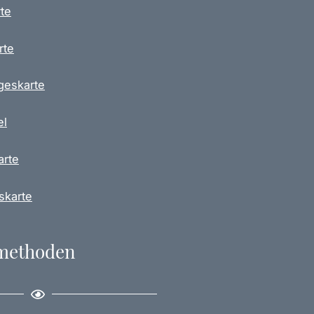
te
rte
geskarte
el
arte
skarte
methoden