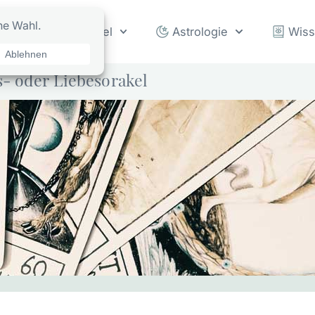
rot
Orakel
Astrologie
Wis
s- oder Liebesorakel