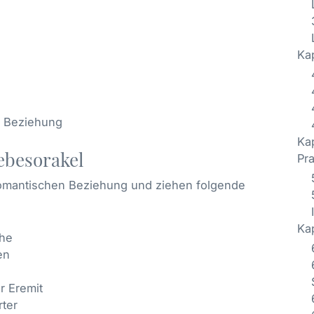
Kap
r Beziehung
Ka
iebesorakel
Pra
romantischen Beziehung und ziehen folgende
Kap
che
en
r Eremit
ter