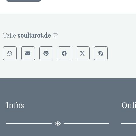
Teile
soultarot.de
🤍
Infos
Onl