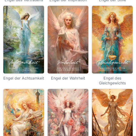
Engel der Achtsamkeit
Engel der Wahrheit
Engel des
Gleichgewichts