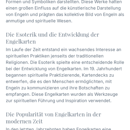
Formen und Symboliken darstellten. Diese Werke hatten
einen großen Einfluss auf die künstlerische Darstellung
von Engeln und prägten das kollektive Bild von Engeln als
anmutige und spirituelle Wesen.
Die Esoterik und die Entwicklung der
Engelkarten
Im Laufe der Zeit entstand ein wachsendes Interesse an
spirituellen Praktiken jenseits der traditionellen
Religionen. Die Esoterik spielte eine entscheidende Rolle
bei der Entwicklung von Engelkarten. Im 19. Jahrhundert
begannen spirituelle Praktizierende, Kartendecks zu
entwerfen, die es den Menschen ermöglichten, mit
Engeln zu kommunizieren und ihre Botschaften zu
empfangen. Diese Engelkarten wurden als Werkzeuge
zur spirituellen Führung und Inspiration verwendet.
Die Popularität von Engelkarten in der
modernen Zeit
In den letzten Jahrzehnten haben Engelkarten eine