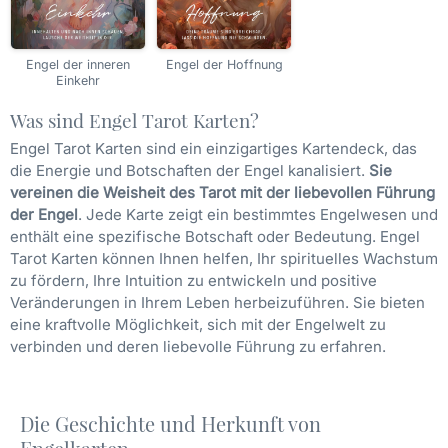
Engel der inneren
Engel der Hoffnung
Einkehr
Was sind Engel Tarot Karten?
Engel Tarot Karten sind ein einzigartiges Kartendeck, das
die Energie und Botschaften der Engel kanalisiert.
Sie
vereinen die Weisheit des Tarot mit der liebevollen Führung
der Engel
. Jede Karte zeigt ein bestimmtes Engelwesen und
enthält eine spezifische Botschaft oder Bedeutung. Engel
Tarot Karten können Ihnen helfen, Ihr spirituelles Wachstum
zu fördern, Ihre Intuition zu entwickeln und positive
Veränderungen in Ihrem Leben herbeizuführen. Sie bieten
eine kraftvolle Möglichkeit, sich mit der Engelwelt zu
verbinden und deren liebevolle Führung zu erfahren.
Die Geschichte und Herkunft von