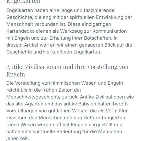
Engelkarten
Engelkarten haben eine lange und faszinierende
Geschichte, die eng mit der spirituellen Entwicklung der
Menschheit verbunden ist. Diese einzigartigen
Kartendecks dienen als Werkzeug zur Kommunikation
mit Engeln und zur Erhaltung ihrer Botschaften. In
diesem Artikel werfen wir einen genaueren Blick auf die
Geschichte und Herkunft von Engelkarten.
Antike Zivilisationen und ihre Vorstellung von
Engeln
Die Vorstellung von himmlischen Wesen und Engeln
reicht bis in die frühen Zeiten der
Menschheitsgeschichte zurück. Antike Zivilisationen wie
das alte Ägypten und das antike Babylon hatten bereits
Vorstellungen von göttlichen Wesen, die als Vermittler
zwischen den Menschen und den Göttern fungierten.
Diese Wesen wurden oft mit Flügeln dargestellt und
hatten eine spirituelle Bedeutung für die Menschen
jener Zeit.