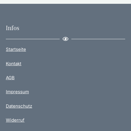
Infos
Startseite
Kontakt
AGB
Impressum
Datenschutz
Widerruf