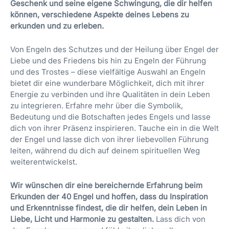
Geschenk und seine eigene Schwingung, die dir helfen
können, verschiedene Aspekte deines Lebens zu
erkunden und zu erleben.
Von Engeln des Schutzes und der Heilung über Engel der
Liebe und des Friedens bis hin zu Engeln der Führung
und des Trostes – diese vielfältige Auswahl an Engeln
bietet dir eine wunderbare Möglichkeit, dich mit ihrer
Energie zu verbinden und ihre Qualitäten in dein Leben
zu integrieren. Erfahre mehr über die Symbolik,
Bedeutung und die Botschaften jedes Engels und lasse
dich von ihrer Präsenz inspirieren. Tauche ein in die Welt
der Engel und lasse dich von ihrer liebevollen Führung
leiten, während du dich auf deinem spirituellen Weg
weiterentwickelst.
Wir wünschen dir eine bereichernde Erfahrung beim
Erkunden der 40 Engel und hoffen, dass du Inspiration
und Erkenntnisse findest, die dir helfen, dein Leben in
Liebe, Licht und Harmonie zu gestalten.
Lass dich von