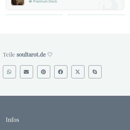
💎 Premium Deck
Teile
soultarot.de
🤍
Infos