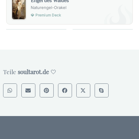
Engel des Waldes
Naturengel-Orakel
💎 Premium Deck
Teile
soultarot.de
🤍