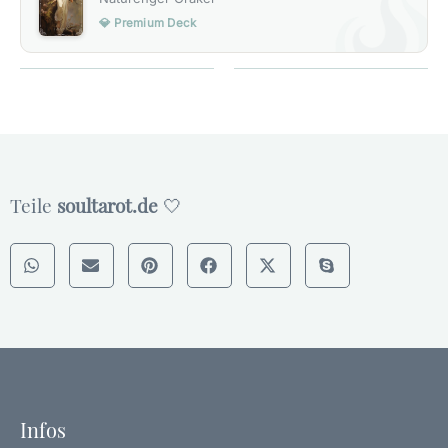
💎 Premium Deck
Teile
soultarot.de
🤍
Infos