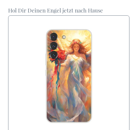
Hol Dir Deinen Engel jetzt nach Hause
Dieses
Produkt
weist
mehrere
Varianten
auf.
Die
Optionen
können
auf
der
Produktseite
gewählt
werden