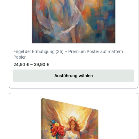
gewählt
werden
Engel der Ermutigung (35) – Premium Poster auf mattem
Papier
24,90
€
–
39,90
€
Ausführung wählen
Dieses
Produkt
weist
mehrere
Varianten
auf.
Die