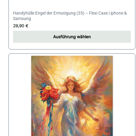
Handyhülle Engel der Ermutigung (35) – Flexi Case | iphone &
Samsung
29,90
€
Ausführung wählen
Dieses
Produkt
weist
mehrere
Varianten
auf.
Die
Optionen
können
auf
der
Produktseite