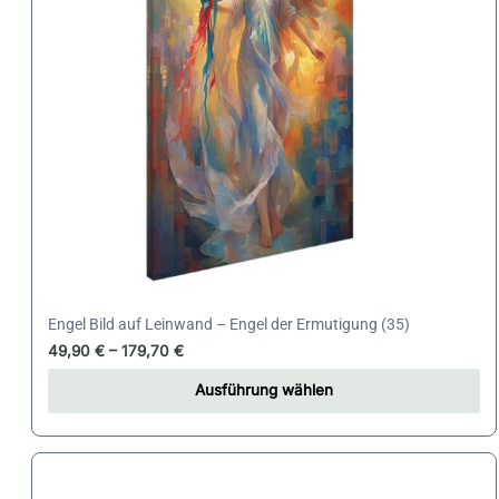
Optionen
können
auf
der
Produktseite
gewählt
werden
Engel Bild auf Leinwand – Engel der Ermutigung (35)
49,90
€
–
179,70
€
Ausführung wählen