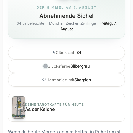
DER HIMMEL AM 7. AUGUST
Abnehmende Sichel
34 % beleuchtet · Mond im Zeichen Zwillinge ·
Freitag, 7.
August
Glückszahl
34
Glücksfarbe
Silbergrau
Harmoniert mit
Skorpion
DEINE TAROTKARTE FÜR HEUTE
As der Kelche
Wenn du heute Morgen deinen Kaffee in Ruhe trinkst,