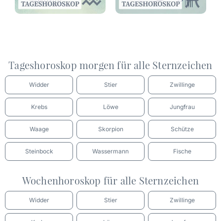
Tageshoroskop morgen für alle Sternzeichen
Widder
Stier
Zwillinge
Krebs
Löwe
Jungfrau
Waage
Skorpion
Schütze
Steinbock
Wassermann
Fische
Wochenhoroskop für alle Sternzeichen
Widder
Stier
Zwillinge