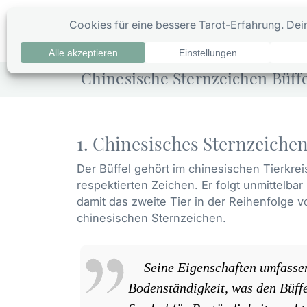
Zum
Inhalt
0
Ta
springen
Chinesische Sternzeichen Büff
1. Chinesisches Sternzeichen
Der Büffel gehört im chinesischen Tierkre
respektierten Zeichen. Er folgt unmittelbar
damit das zweite Tier in der Reihenfolge 
chinesischen Sternzeichen.
Seine Eigenschaften umfasse
Bodenständigkeit, was den Büff