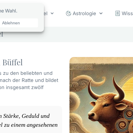
rot
Orakel
Astrologie
Wis
el
 Büffel
is zu den beliebten und
 nach der Ratte und bildet
von insgesamt zwölf
n Stärke, Geduld und
el zu einem angesehenen