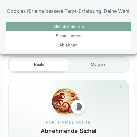
Zum
0
Inhalt
springen
Tageshoroskop Affe Heute
Heute
Morgen
DER HIMMEL HEUTE
Abnehmende Sichel