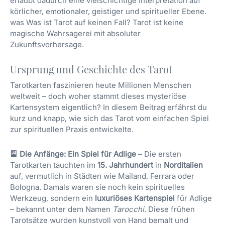
erlaubt dadurch eine vielschichtige Interpretation auf
körlicher, emotionaler, geistiger und spiritueller Ebene.
was Was ist Tarot auf keinen Fall? Tarot ist keine
magische Wahrsagerei mit absoluter
Zukunftsvorhersage.
Ursprung und Geschichte des Tarot
Tarotkarten faszinieren heute Millionen Menschen
weltweit – doch woher stammt dieses mysteriöse
Kartensystem eigentlich? In diesem Beitrag erfährst du
kurz und knapp, wie sich das Tarot vom einfachen Spiel
zur spirituellen Praxis entwickelte.
🎴 Die Anfänge: Ein Spiel für Adlige
– Die ersten
Tarotkarten tauchten im
15. Jahrhundert
in
Norditalien
auf, vermutlich in Städten wie Mailand, Ferrara oder
Bologna. Damals waren sie noch kein spirituelles
Werkzeug, sondern ein
luxuriöses Kartenspiel
für Adlige
– bekannt unter dem Namen
Tarocchi
. Diese frühen
Tarotsätze wurden kunstvoll von Hand bemalt und