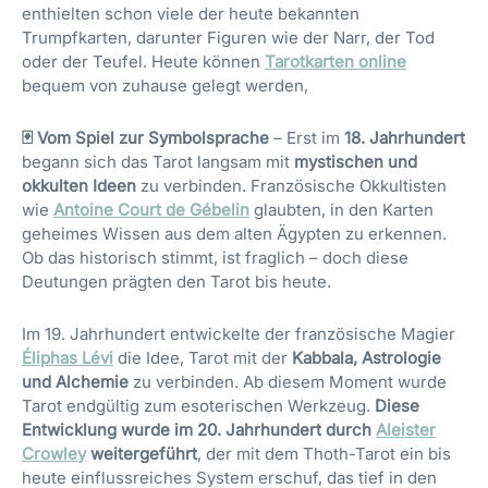
enthielten schon viele der heute bekannten
Trumpfkarten, darunter Figuren wie der Narr, der Tod
oder der Teufel. Heute können
Tarotkarten online
bequem von zuhause gelegt werden,
🃏 Vom Spiel zur Symbolsprache
– Erst im
18. Jahrhundert
begann sich das Tarot langsam mit
mystischen und
okkulten Ideen
zu verbinden. Französische Okkultisten
wie
Antoine Court de Gébelin
glaubten, in den Karten
geheimes Wissen aus dem alten Ägypten zu erkennen.
Ob das historisch stimmt, ist fraglich – doch diese
Deutungen prägten den Tarot bis heute.
Im 19. Jahrhundert entwickelte der französische Magier
Éliphas Lévi
die Idee, Tarot mit der
Kabbala, Astrologie
und Alchemie
zu verbinden. Ab diesem Moment wurde
Tarot endgültig zum esoterischen Werkzeug.
Diese
Entwicklung wurde im 20. Jahrhundert durch
Aleister
Crowley
weitergeführt
, der mit dem Thoth-Tarot ein bis
heute einflussreiches System erschuf, das tief in den