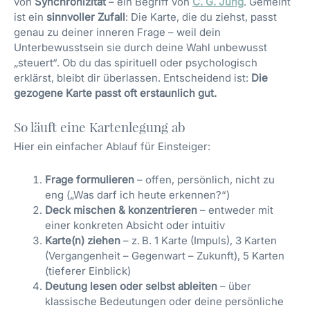
von
Synchronizität
– ein Begriff von
C. G. Jung
. Gemeint
ist ein
sinnvoller Zufall
: Die Karte, die du ziehst, passt
genau zu deiner inneren Frage – weil dein
Unterbewusstsein sie durch deine Wahl unbewusst
„steuert“. Ob du das spirituell oder psychologisch
erklärst, bleibt dir überlassen. Entscheidend ist:
Die
gezogene Karte passt oft erstaunlich gut.
So läuft eine Kartenlegung ab
Hier ein einfacher Ablauf für Einsteiger:
Frage formulieren
– offen, persönlich, nicht zu
eng („Was darf ich heute erkennen?“)
Deck mischen & konzentrieren
– entweder mit
einer konkreten Absicht oder intuitiv
Karte(n) ziehen
– z. B. 1 Karte (Impuls), 3 Karten
(Vergangenheit – Gegenwart – Zukunft), 5 Karten
(tieferer Einblick)
Deutung lesen oder selbst ableiten
– über
klassische Bedeutungen oder deine persönliche