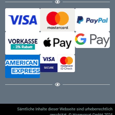
Sämtliche Inhalte dieser Webseite sind urheberrechtlich
geschützt. © Honeygoat GmbH 2024