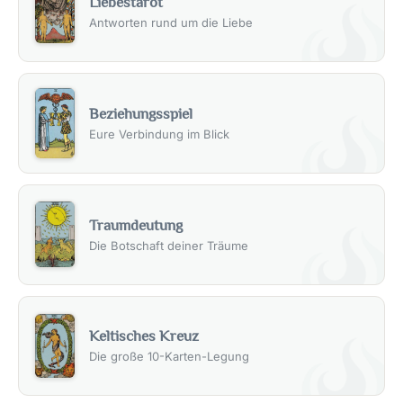
Liebestarot
bereit, den nächsten Schritt zu gehen, sei es eine
Verlobung, eine Heirat oder das Beginnen einer Familie.
Antworten rund um die Liebe
Es könnte auch bedeuten, dass Sie und Ihr Partner eine
neue Ebene der Intimität und Verbindung erreichen, die
Ihre Beziehung auf eine tiefere und bedeutungsvollere
Ebene bringt.
Beziehungsspiel
Eure Verbindung im Blick
Aber „Der Narr“ erinnert Sie auch daran, dass Liebe ein
Risiko erfordert. Sie müssen bereit sein, Ihr Herz zu
öffnen und verletzlich zu sein, um die wahre Tiefe der
Liebe zu erfahren. Es ist eine Karte, die Sie ermutigt, den
Sprung zu wagen und die Liebe mit ganzem Herzen zu
Traumdeutung
umarmen.
Die Botschaft deiner Träume
„Der Narr“ im Beruf und bei der Arbeit
Im Kontext der Arbeit kann „Der Narr“ darauf hinweisen,
Keltisches Kreuz
dass Sie bereit sind, eine neue berufliche
Herausforderung anzunehmen oder eine neue
Die große 10-Karten-Legung
Karriererichtung einzuschlagen. Sie sind offen für neue
Möglichkeiten und bereit, Risiken einzugehen, um Ihre