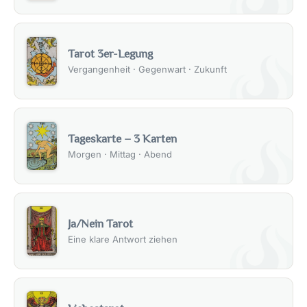
und Beziehung
„Der Narr“ in Bezug auf Liebe und Beziehungen ist eine
Karte voller Versprechen und Neuanfang. Sie
Tarot 3er-Legung
symbolisiert einen Zustand der Unschuld und Offenheit,
Vergangenheit · Gegenwart · Zukunft
der oft am Beginn einer neuen Beziehung oder einer
neuen Phase innerhalb einer Beziehung auftritt.
Wenn Sie Single sind, könnte „Der Narr“ darauf
Tageskarte – 3 Karten
hinweisen, dass eine neue Liebe am Horizont liegt. Sie
Morgen · Mittag · Abend
könnten bald jemanden treffen, der Ihr Herz erobert und
Ihnen eine ganz neue Seite der Liebe zeigt. Die Karte
ermutigt Sie, offen für diese neue Erfahrung zu sein und
die Beziehung mit Leichtigkeit und Freude zu erkunden.
Es ist eine Zeit, in der Sie sich von Vorurteilen oder alten
Ja/Nein Tarot
Mustern befreien und die Beziehung mit einem frischen
Eine klare Antwort ziehen
und optimistischen Blick sehen sollten.
In einer bestehenden Beziehung kann „Der Narr“ auf eine
neue Phase der Beziehung hinweisen. Vielleicht sind Sie