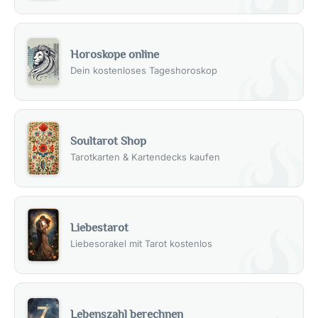
„Das Leben selbst ist das wohl wagemutigste Abenteuer,
das man erleben kann.“ – Soren Kierkegaard
„Manchmal muss man Risiken eingehen. Es ist wahr, man
kann verlieren, aber man kann auch gewinnen. Und wenn
Horoskope online
man nichts versucht, hat man schon verloren.“ – Anne
Dein kostenloses Tageshoroskop
McCaffrey
Soultarot Shop
Tarotkarten & Kartendecks kaufen
Liebestarot
Liebesorakel mit Tarot kostenlos
Lebenszahl berechnen