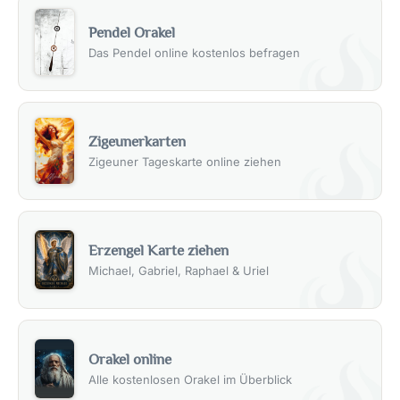
„Der Narr“ in der Astrologie
Pendel Orakel
In der Astrologie wird „Der Narr“ oft mit dem Planeten
Das Pendel online kostenlos befragen
Uranus in Verbindung gebracht, dem Planeten der
Rebellion, des Wandels und der unvorhersehbaren
Ereignisse. Uranus ermutigt uns, unsere Komfortzone zu
verlassen, Risiken einzugehen und neue Wege zu
Zigeunerkarten
erkunden.
Zigeuner Tageskarte online ziehen
„Der Narr“ in der Psychologie
In der Psychologie steht „Der Narr“ für unsere kindliche
Neugier, Unschuld und Offenheit gegenüber neuen
Erzengel Karte ziehen
Erfahrungen. Er erinnert uns daran, dass es wichtig ist,
Michael, Gabriel, Raphael & Uriel
offen für Veränderungen zu bleiben und das Leben mit
Neugier und Begeisterung zu erkunden.
Zitate zur Tarotkarte „Der Narr“
Orakel online
„Der Narr tut am Ende, was der Weise zu Beginn tut.“ –
Alle kostenlosen Orakel im Überblick
George Bernard Shaw