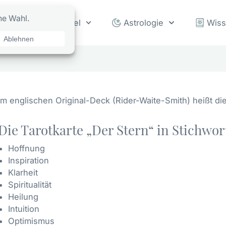
rot
Orakel
Astrologie
Wis
Im englischen Original-Deck (Rider-Waite-Smith) heißt di
Die Tarotkarte „Der Stern“ in Stichwo
Hoffnung
Inspiration
Klarheit
Spiritualität
Heilung
Intuition
Optimismus