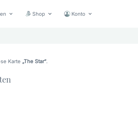
sen
Shop
Konto
ese Karte
„The Star“
.
rten