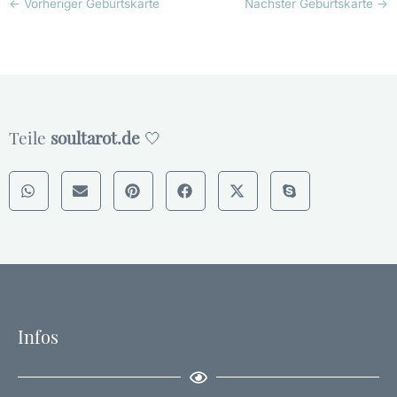
←
Vorheriger Geburtskarte
Nächster Geburtskarte
→
Teile
soultarot.de
🤍
Infos