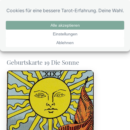
Zum
0
Inhalt
springen
Geburtskarte 19 Die Sonne
Geburtskarte 19 Die Sonne