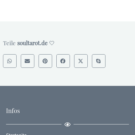
Teile
soultarot.de
🤍
Infos