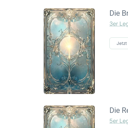
Die B
3er Le
Jetzt
Die R
5er Le