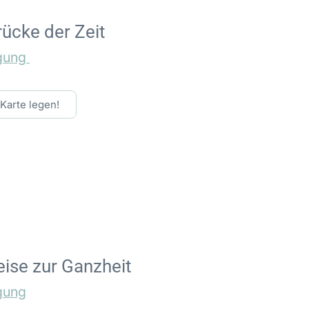
rücke der Zeit
gung
 Karte legen!
eise zur Ganzheit
gung