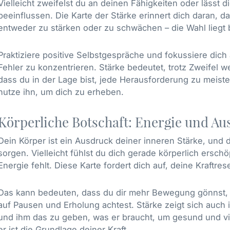
Vielleicht zweifelst du an deinen Fähigkeiten oder lässt
beeinflussen. Die Karte der Stärke erinnert dich daran,
entweder zu stärken oder zu schwächen – die Wahl liegt b
Praktiziere positive Selbstgespräche und fokussiere dich 
Fehler zu konzentrieren. Stärke bedeutet, trotz Zweifel 
dass du in der Lage bist, jede Herausforderung zu meiste
nutze ihn, um dich zu erheben.
Körperliche Botschaft: Energie und Au
Dein Körper ist ein Ausdruck deiner inneren Stärke, und di
sorgen. Vielleicht fühlst du dich gerade körperlich erschö
Energie fehlt. Diese Karte fordert dich auf, deine Kraftr
Das kann bedeuten, dass du dir mehr Bewegung gönnst, d
auf Pausen und Erholung achtest. Stärke zeigt sich auch
und ihm das zu geben, was er braucht, um gesund und vit
er ist die Grundlage deiner Kraft.