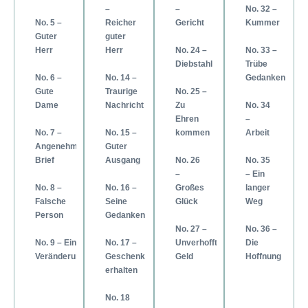
–
–
No. 32 –
No. 5 –
Reicher
Gericht
Kummer
Guter
guter
Herr
Herr
No. 24 –
No. 33 –
Diebstahl
Trübe
No. 6 –
No. 14 –
Gedanken
Gute
Traurige
No. 25 –
Dame
Nachricht
Zu
No. 34
Ehren
–
No. 7 –
No. 15 –
kommen
Arbeit
Angenehmer
Guter
Brief
Ausgang
No. 26
No. 35
–
– Ein
No. 8 –
No. 16 –
Großes
langer
Falsche
Seine
Glück
Weg
Person
Gedanken
No. 27 –
No. 36 –
No. 9 – Eine
No. 17 –
Unverhofftes
Die
Veränderung
Geschenk
Geld
Hoffnung
erhalten
No. 18