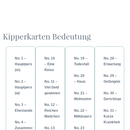
Kipperkarten Bedeutung
No. 1 –
No. 10
No. 19 –
No. 28 –
Hauptperson
– Eine
Todesfall
Erwartung
(m)
Reise
No. 20
No. 29 –
No. 2 –
No. 11 –
– Haus
Gefängnis
Hauptperson
Viel Geld
(w)
gewinnen
No. 21 –
No. 30 –
Wohnzimmer
Gerichtsperson
No. 3 –
No. 12 –
Ehestandskarte
Reiches
No. 22 –
No. 31 –
Mädchen
Militärperson
Kurze
No. 4 –
Krankheit
Zusammenkunft
No. 13
No. 23