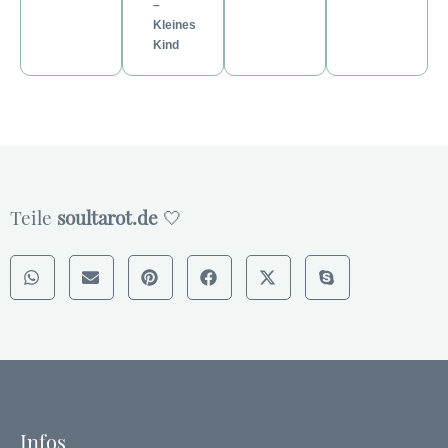
–
Kleines
Kind
Teile
soultarot.de
🤍
Infos