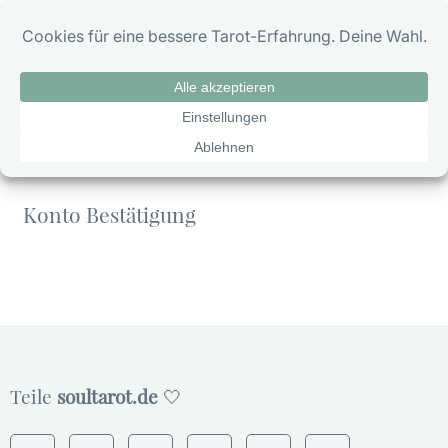
Zum
0
Inhalt
springen
Konto Bestätigung
Konto Bestätigung
Teile
soultarot.de
🤍