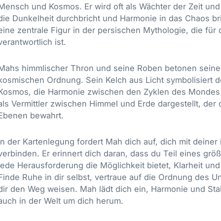
Mensch und Kosmos. Er wird oft als Wächter der Zeit und
die Dunkelheit durchbricht und Harmonie in das Chaos br
eine zentrale Figur in der persischen Mythologie, die für
verantwortlich ist.
Mahs himmlischer Thron und seine Roben betonen seine Au
kosmischen Ordnung. Sein Kelch aus Licht symbolisiert
Kosmos, die Harmonie zwischen den Zyklen des Mondes un
als Vermittler zwischen Himmel und Erde dargestellt, der
Ebenen bewahrt.
In der Kartenlegung fordert Mah dich auf, dich mit deine
verbinden. Er erinnert dich daran, dass du Teil eines g
jede Herausforderung die Möglichkeit bietet, Klarheit und S
Finde Ruhe in dir selbst, vertraue auf die Ordnung des 
dir den Weg weisen. Mah lädt dich ein, Harmonie und Stabi
auch in der Welt um dich herum.