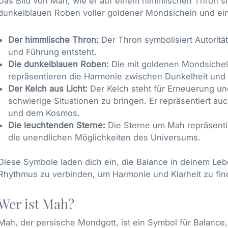
Das Bild von Mah, wie er auf einem himmlischen Thron s
dunkelblauen Roben voller goldener Mondsicheln und eine
Der himmlische Thron:
Der Thron symbolisiert Autorität,
und Führung entsteht.
Die dunkelblauen Roben:
Die mit goldenen Mondsichel
repräsentieren die Harmonie zwischen Dunkelheit und
Der Kelch aus Licht:
Der Kelch steht für Erneuerung und
schwierige Situationen zu bringen. Er repräsentiert 
und dem Kosmos.
Die leuchtenden Sterne:
Die Sterne um Mah repräsenti
die unendlichen Möglichkeiten des Universums.
Diese Symbole laden dich ein, die Balance in deinem L
Rhythmus zu verbinden, um Harmonie und Klarheit zu fin
Wer ist Mah?
Mah, der persische Mondgott, ist ein Symbol für Balanc