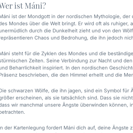
Wer ist Máni?
Máni ist der Mondgott in der nordischen Mythologie, der
des Mondes über die Welt bringt. Er wird oft als ruhiger, 
unermüdlich durch die Dunkelheit zieht und von den Wölfe
repräsentieren Chaos und Bedrohung, die ihn jedoch nich
Máni steht für die Zyklen des Mondes und die beständig
stürmischen Zeiten. Seine Verbindung zur Nacht und den 
und Beharrlichkeit inspiriert. In den nordischen Geschich
Präsenz beschrieben, die den Himmel erhellt und die Men
Die schwarzen Wölfe, die ihn jagen, sind ein Symbol für 
größer erscheinen, als sie tatsächlich sind. Dass sie nicht
dass wir manchmal unsere Ängste überwinden können, in
betrachten.
In der Kartenlegung fordert Máni dich auf, deine Ängste 