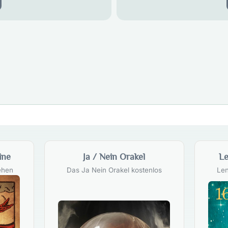
ine
Ja / Nein Orakel
Le
ehen
Das Ja Nein Orakel kostenlos
Len