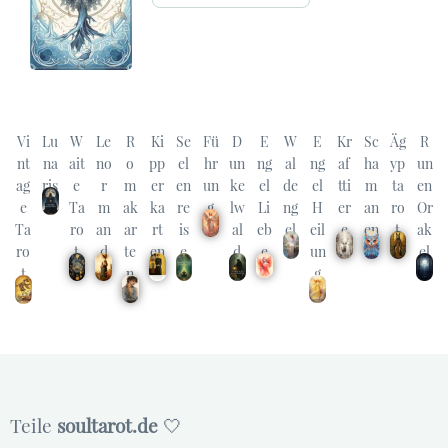
Vi
Lu
W
Le
R
Ki
Se
Fü
D
E
W
E
Kr
Sc
Äg
R
nt
na
ait
no
o
pp
el
hr
un
ng
al
ng
af
ha
yp
un
ag
ris
e
r
m
er
en
un
ke
el
de
el
tti
m
ta
en
e
Ta
m
ak
ka
re
g
lw
Li
ng
H
er
an
ro
Or
Ta
ro
an
ar
rt
is
al
eb
el
eil
e
en
t
ak
ro
t
d
te
en
e
d
e
un
el
t
n
g
Teile
soultarot.de
🤍