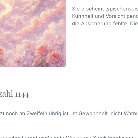
Sie erscheint typischerwe
Kühnheit und Vorsicht pende
die Absicherung fehlte. Die
zahl 1144
t noch an Zweifeln übrig ist, ist Gewohnheit, nicht Warn
Bauabschnitte und gieße jede Woche ein Stück Fundament.