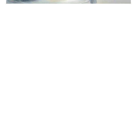
Häufige Fragen zur Engelszahl 1616
Was bedeutet die Engelszahl 1616?
Die 1616 kündigt einen Neuanfang im Herzensbereich an:
Zuhause, Familie und Liebe wollen erneuert werden –
vom schöneren Nest bis zur Versöhnung.
Was bedeutet 1616 in der Liebe?
Der Blick wandert vom Aufregenden zum Nährenden:
Singles suchen Zuhause-Potenzial, Paare gewinnen