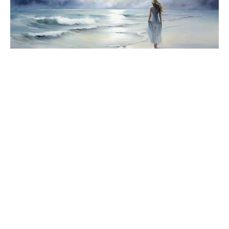
Häufige Fragen zur Engelszahl 5555
Was bedeutet die Engelszahl 5555?
Die 5555 kündigt einen großen, grundlegenden
Lebenswandel an, der bereits im Gange ist. Sie ermutigt
dich, die Veränderung anzunehmen – sie führt zu einem
besseren Kapitel.