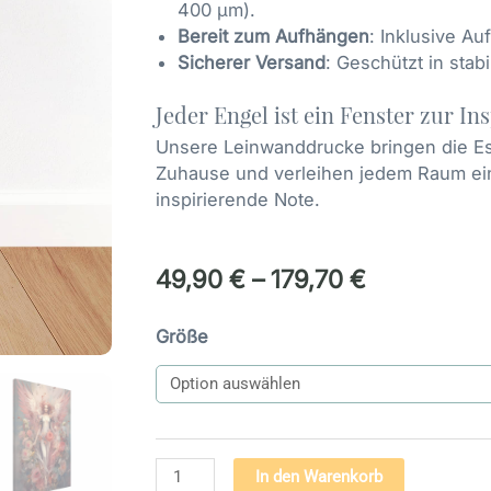
400 µm).
Bereit zum Aufhängen
: Inklusive A
Sicherer Versand
: Geschützt in stab
Jeder Engel ist ein Fenster zur In
Unsere Leinwanddrucke bringen die Es
Zuhause und verleihen jedem Raum ei
inspirierende Note.
49,90
€
–
179,70
€
Engel
Größe
Bild
auf
Leinwand
-
Engel
Alternativ
In den Warenkorb
der