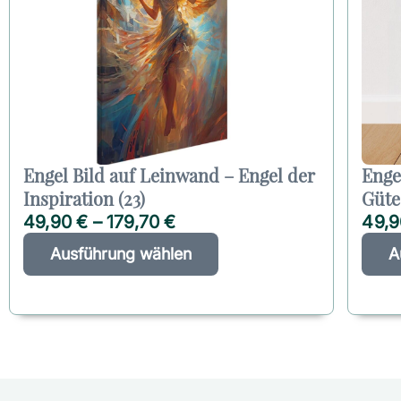
Engel Bild auf Leinwand – Engel der
Enge
Inspiration (23)
Güte 
49,90
€
–
179,70
€
49,
D
A
Ausführung wählen
A
i
l
e
t
s
e
e
r
s
n
P
a
r
t