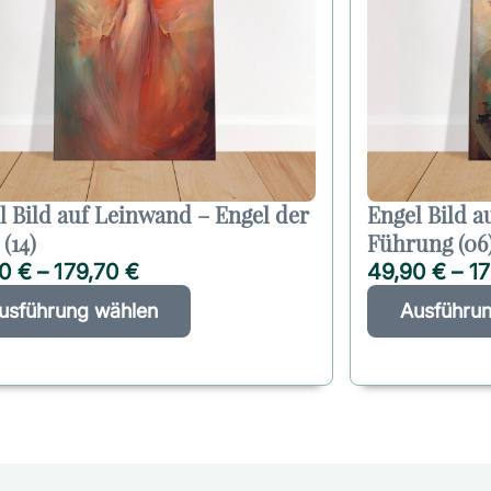
l Bild auf Leinwand – Engel der
Engel Bild a
(14)
Führung (06
90
€
–
179,70
€
49,90
€
–
1
D
A
usführung wählen
Ausführu
i
l
e
t
s
e
e
r
s
n
P
a
r
t