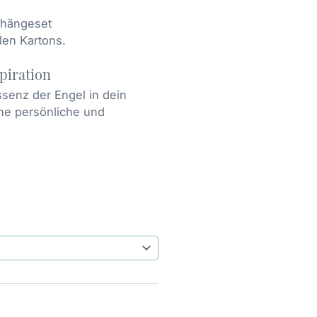
ufhängeset
ilen Kartons.
spiration
senz der Engel in dein
ne persönliche und
e: