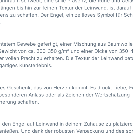
Wohnraum schwebt, eine stille Präsenz, die Ruhe und Gela
ngen bis hin zur feinen Textur der Leinwand, ist darauf 
ens zu schaffen. Der Engel, ein zeitloses Symbol für Sch
.
tetem Gewebe gefertigt, einer Mischung aus Baumwolle u
 Gewicht von ca. 300-350 g/m² und einer Dicke von 350-
 vollen Pracht zu erhalten. Die Textur der Leinwand beto
gartiges Kunsterlebnis.
ches Geschenk, das von Herzen kommt. Es drückt Liebe,
besonderen Anlass oder als Zeichen der Wertschätzung 
nnerung schaffen.
 den Engel auf Leinwand in deinem Zuhause zu platzieren.
 genießen. Und dank der robusten Verpackung und des sor