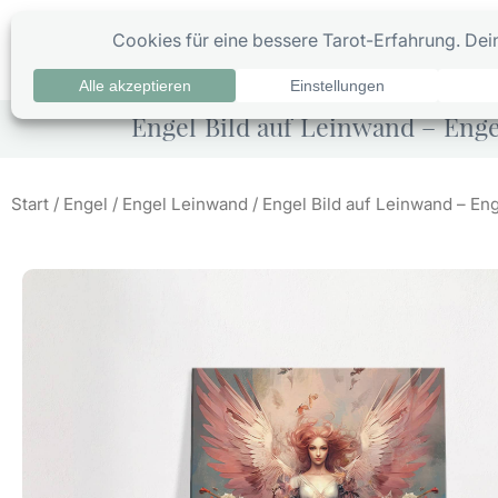
Zum
Inhalt
0
Ta
springen
Engel Bild auf Leinwand – Engel
Start
/
Engel
/
Engel Leinwand
/ Engel Bild auf Leinwand – Eng