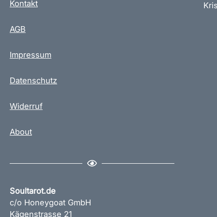
Kontakt
Kris
r
i
AGB
a
n
Impressum
t
e
Datenschutz
n
a
u
Widerruf
f
.
About
D
i
e
O
p
Soultarot.de
t
c/o Honeygoat GmbH
i
Kägenstrasse 21