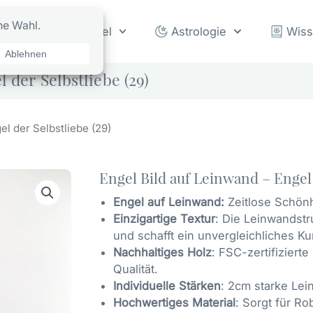
rot
Orakel
Astrologie
Wis
 der Selbstliebe (29)
el der Selbstliebe (29)
Engel Bild auf Leinwand – Engel 
Engel auf Leinwand:
Zeitlose Schön
Einzigartige Textur
: Die Leinwandstr
und schafft ein unvergleichliches Ku
Nachhaltiges Holz
: FSC-zertifiziert
Qualität.
Individuelle Stärken
: 2cm starke Lei
Hochwertiges Material
: Sorgt für R