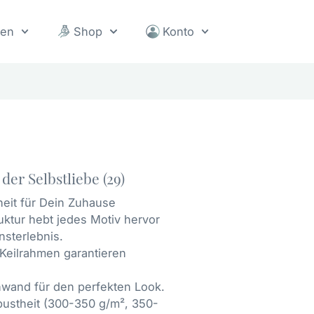
sen
Shop
Konto
der Selbstliebe (29)
heit für Dein Zuhause
uktur hebt jedes Motiv hervor
nsterlebnis.
e Keilrahmen garantieren
nwand für den perfekten Look.
obustheit (300-350 g/m², 350-