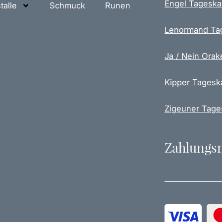
Engel Tageska
talle
Schmuck
Runen
r
i
Lenormand Ta
a
n
Ja / Nein Orak
t
e
Kipper Tagesk
n
a
u
Zigeuner Tage
f
.
D
Zahlungs
i
e
O
p
t
i