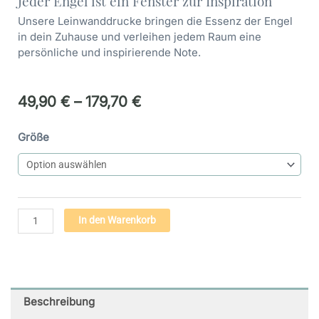
Jeder Engel ist ein Fenster zur Inspiration
Unsere Leinwanddrucke bringen die Essenz der Engel
in dein Zuhause und verleihen jedem Raum eine
persönliche und inspirierende Note.
49,90
€
–
179,70
€
Engel
Größe
Bild
auf
Leinwand
-
Engel
Alternative:
In den Warenkorb
des
Friedens
(11)
Menge
Beschreibung