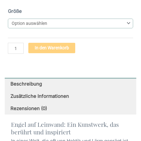
Engel
Größe
Bild
auf
Leinwand
-
Engel
Alternative:
In den Warenkorb
des
Neubeginns
(16)
Menge
Beschreibung
Zusätzliche Informationen
Rezensionen (0)
Engel auf Leinwand: Ein Kunstwerk, das
berührt und inspiriert
In einer Welt, die oft von Hektik und Lärm geprägt ist,