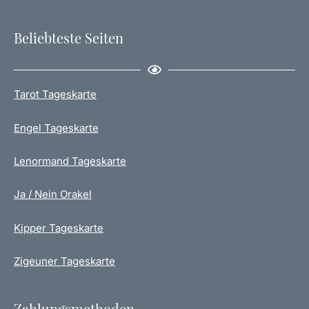
f
w
d
e
Beliebteste Seiten
e
r
r
d
P
e
r
n
Tarot Tageskarte
o
d
Engel Tageskarte
u
k
t
Lenormand Tageskarte
s
e
Ja / Nein Orakel
i
t
Kipper Tageskarte
e
g
Zigeuner Tageskarte
e
w
ä