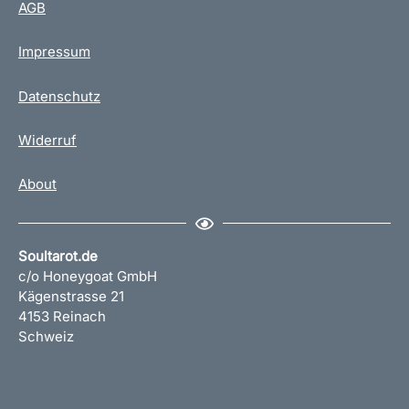
AGB
e
K
Impressum
e
r
a
Datenschutz
m
i
Widerruf
k
t
About
a
s
s
e
Soultarot.de
M
c/o Honeygoat GmbH
e
Kägenstrasse 21
n
4153 Reinach
g
Schweiz
e