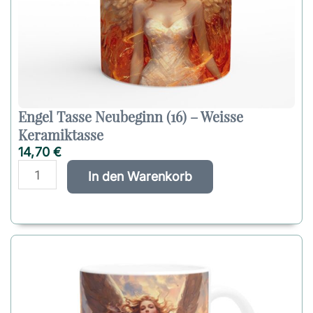
Engel Tasse Neubeginn (16) – Weisse
Keramiktasse
14,70
€
E
A
In den Warenkorb
n
l
g
t
e
e
l
r
T
n
a
a
s
t
s
i
e
v