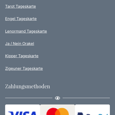
r
n
Tarot Tageskarte
o
d
Engel Tageskarte
u
k
t
Lenormand Tageskarte
s
e
Ja / Nein Orakel
i
t
Kipper Tageskarte
e
g
Zigeuner Tageskarte
e
w
ä
Zahlungsmethoden
h
l
t
w
e