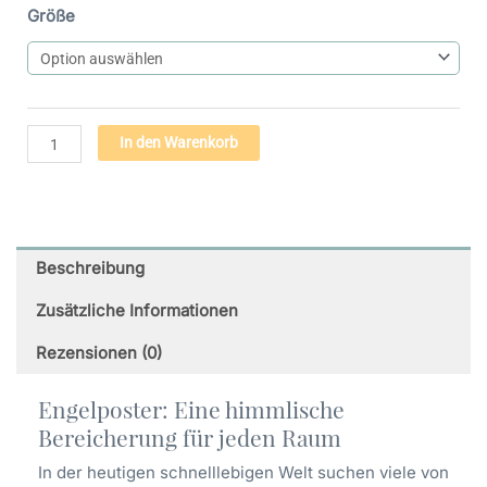
Engel
Größe
der
Geduld
(12)
-
Premium
Alternative:
In den Warenkorb
Poster
auf
mattem
Papier
Menge
Beschreibung
Zusätzliche Informationen
Rezensionen (0)
Engelposter: Eine himmlische
Bereicherung für jeden Raum
In der heutigen schnelllebigen Welt suchen viele von