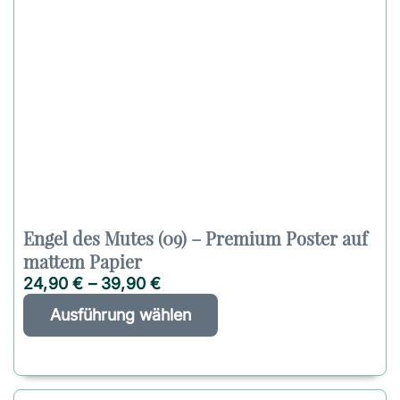
Engel des Mutes (09) – Premium Poster auf
mattem Papier
24,90
€
–
39,90
€
D
A
Ausführung wählen
i
l
e
t
s
e
e
r