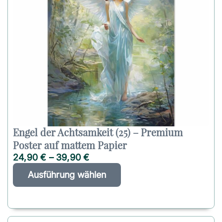
Engel der Achtsamkeit (25) – Premium
Poster auf mattem Papier
24,90
€
–
39,90
€
D
A
Ausführung wählen
i
l
e
t
s
e
e
r