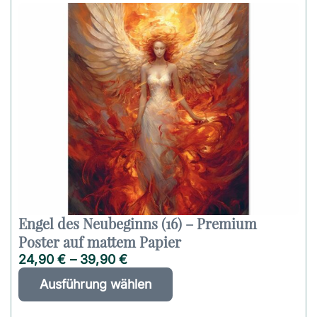
s
n
P
a
r
t
o
i
d
v
u
e
k
:
t
w
e
i
s
t
m
e
Engel des Neubeginns (16) – Premium
h
Poster auf mattem Papier
r
24,90
€
–
39,90
€
e
D
A
r
Ausführung wählen
i
l
e
e
t
V