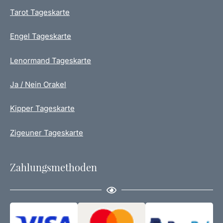
r
n
Tarot Tageskarte
o
d
Engel Tageskarte
u
k
t
Lenormand Tageskarte
s
e
Ja / Nein Orakel
i
t
Kipper Tageskarte
e
g
Zigeuner Tageskarte
e
w
ä
Zahlungsmethoden
h
l
t
w
e