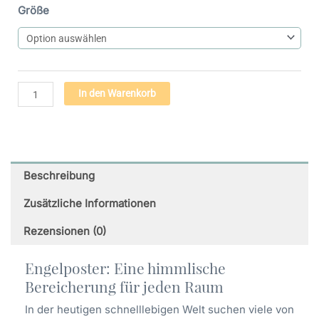
Engel
Größe
des
Lichts
(38)
-
Premium
Alternative:
In den Warenkorb
Poster
auf
mattem
Papier
Menge
Beschreibung
Zusätzliche Informationen
Rezensionen (0)
Engelposter: Eine himmlische
Bereicherung für jeden Raum
In der heutigen schnelllebigen Welt suchen viele von